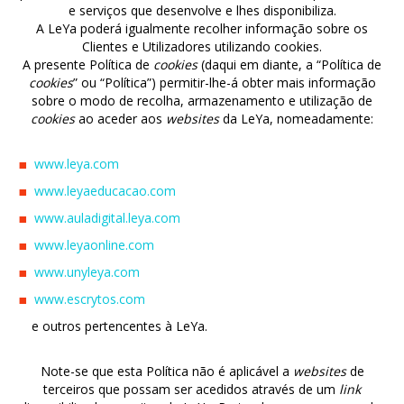
e serviços que desenvolve e lhes disponibiliza.
PRÉMIOS
A LeYa poderá igualmente recolher informação sobre os
Clientes e Utilizadores utilizando cookies.
A presente Política de
cookies
(daqui em diante, a “Política de
COMISSÕES
cookies
” ou “Política”) permitir-lhe-á obter mais informação
sobre o modo de recolha, armazenamento e utilização de
cookies
ao aceder aos
websites
da LeYa, nomeadamente:
www.leya.com
www.leyaeducacao.com
www.auladigital.leya.com
www.leyaonline.com
www.unyleya.com
www.escrytos.com
e outros pertencentes à LeYa.
Note-se que esta Política não é aplicável a
websites
de
terceiros que possam ser acedidos através de um
link