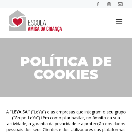
HOME
POLÍTICA DE
SOBRE A INICIATIVA
COOKIES
BLOG
CONCORRER
A “
LEYA SA.
” (“LeYa”) e as empresas que integram o seu grupo
(“Grupo LeYa”) têm como pilar basilar, no âmbito da sua
PROJETOS
actividade, a garantia da privacidade e a protecção dos dados
pessoais dos seus Clientes e dos Utilizadores das plataformas