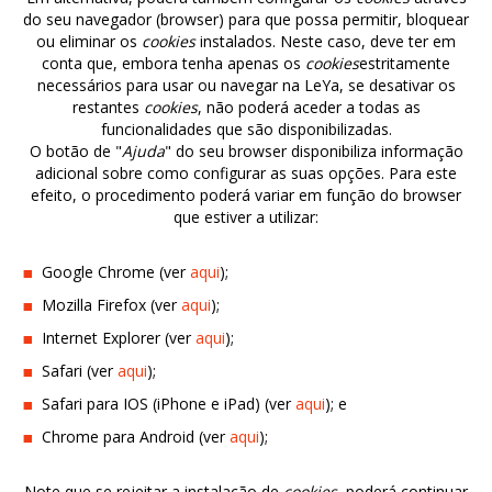
do seu navegador (browser) para que possa permitir, bloquear
ou eliminar os
cookies
instalados. Neste caso, deve ter em
conta que, embora tenha apenas os
cookies
estritamente
necessários para usar ou navegar na LeYa, se desativar os
restantes
cookies
, não poderá aceder a todas as
funcionalidades que são disponibilizadas.
O botão de "
Ajuda
" do seu browser disponibiliza informação
adicional sobre como configurar as suas opções. Para este
efeito, o procedimento poderá variar em função do browser
que estiver a utilizar:
Google Chrome (ver
aqui
);
Mozilla Firefox (ver
aqui
);
Internet Explorer (ver
aqui
);
Safari (ver
aqui
);
Safari para IOS (iPhone e iPad) (ver
aqui
); e
Chrome para Android (ver
aqui
);
Note que se rejeitar a instalação de
cookies
, poderá continuar